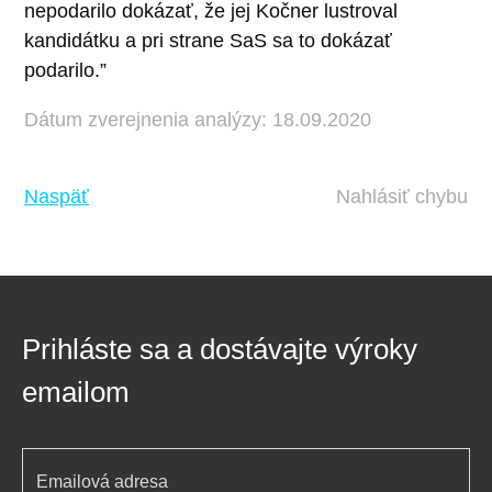
nepodarilo dokázať, že jej Kočner lustroval
kandidátku a pri strane SaS sa to dokázať
podarilo.”
Dátum zverejnenia analýzy: 18.09.2020
Naspäť
Nahlásiť chybu
Prihláste sa a dostávajte výroky
emailom