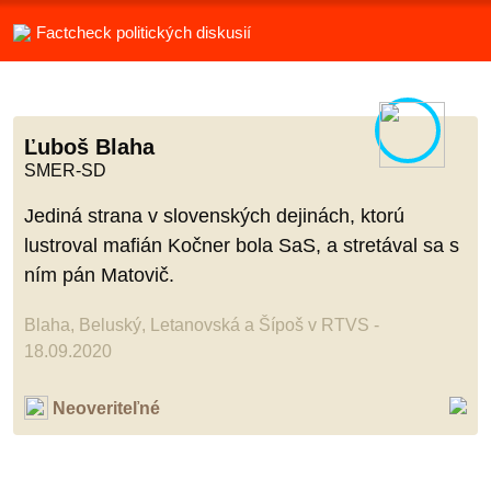
Factcheck politických diskusií
Ľuboš Blaha
SMER-SD
Jediná strana v slovenských dejinách, ktorú
lustroval mafián Kočner bola SaS, a stretával sa s
ním pán Matovič.
Blaha, Beluský, Letanovská a Šípoš v RTVS -
18.09.2020
Neoveriteľné