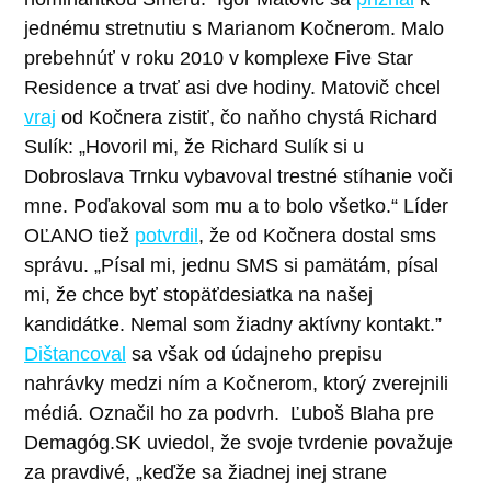
jednému stretnutiu s Marianom Kočnerom. Malo
prebehnúť v roku 2010 v komplexe Five Star
Residence a trvať asi dve hodiny. Matovič chcel
vraj
od Kočnera zistiť, čo naňho chystá Richard
Sulík: „Hovoril mi, že Richard Sulík si u
Dobroslava Trnku vybavoval trestné stíhanie voči
mne. Poďakoval som mu a to bolo všetko.“
Líder
OĽANO tiež
potvrdil
, že od Kočnera dostal sms
správu.
„Písal mi, jednu SMS si pamätám, písal
mi, že chce byť stopäťdesiatka na našej
kandidátke. Nemal som žiadny aktívny kontakt.”
Dištancoval
sa však od údajneho prepisu
nahrávky medzi ním a Kočnerom, ktorý zverejnili
médiá. Označil ho za podvrh.
Ľuboš Blaha pre
Demagóg.SK uviedol, že svoje tvrdenie považuje
za pravdivé, „keďže sa žiadnej inej strane