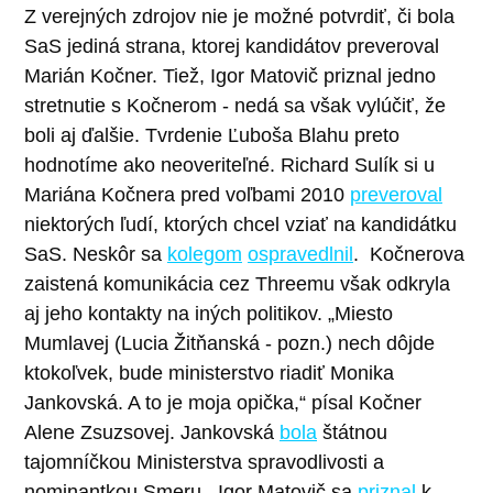
Z verejných zdrojov nie je možné potvrdiť, či bola
SaS jediná strana, ktorej kandidátov preveroval
Marián Kočner. Tiež, Igor Matovič priznal jedno
stretnutie s Kočnerom - nedá sa však vylúčiť, že
boli aj ďalšie. Tvrdenie Ľuboša Blahu preto
hodnotíme ako neoveriteľné.
Richard Sulík si u
Mariána Kočnera pred voľbami 2010
preveroval
niektorých ľudí, ktorých chcel vziať na kandidátku
SaS. Neskôr sa
kolegom
ospravedlnil
.
Kočnerova
zaistená komunikácia cez Threemu však odkryla
aj jeho kontakty na iných politikov. „Miesto
Mumlavej (Lucia Žitňanská - pozn.) nech dôjde
ktokoľvek, bude ministerstvo riadiť Monika
Jankovská. A to je moja opička,“ písal Kočner
Alene Zsuzsovej. Jankovská
bola
štátnou
tajomníčkou Ministerstva spravodlivosti a
nominantkou Smeru.
Igor Matovič sa
priznal
k