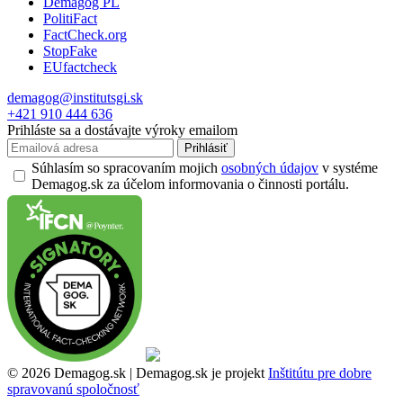
Demagog PL
PolitiFact
FactCheck.org
StopFake
EUfactcheck
demagog@institutsgi.sk
+421 910 444 636
Prihláste sa a dostávajte výroky emailom
Prihlásiť
Súhlasím so spracovaním mojich
osobných údajov
v systéme
Demagog.sk za účelom informovania o činnosti portálu.
© 2026 Demagog.sk | Demagog.sk je projekt
Inštitútu pre dobre
spravovanú spoločnosť