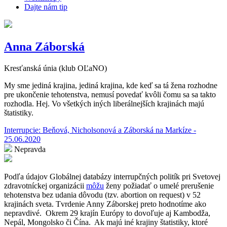
Dajte nám tip
Anna Záborská
Kresťanská únia (klub OĽaNO)
My sme jediná krajina, jediná krajina, kde keď sa tá žena rozhodne
pre ukončenie tehotenstva, nemusí povedať kvôli čomu sa sa takto
rozhodla. Hej. Vo všetkých iných liberálnejších krajinách majú
štatistiky.
Interrupcie: Beňová, Nicholsonová a Záborská na Markíze -
25.06.2020
Nepravda
Podľa údajov Globálnej databázy interrupčných politík pri Svetovej
zdravotníckej organizácii
môžu
ženy požiadať o umelé prerušenie
tehotenstva bez udania dôvodu (tzv. abortion on request) v 52
krajinách sveta. Tvrdenie Anny Záborskej preto hodnotíme ako
nepravdivé.
Okrem 29 krajín Európy to dovoľuje aj Kambodža,
Nepál, Mongolsko či Čína.
Ak majú iné krajiny štatistiky, ktoré