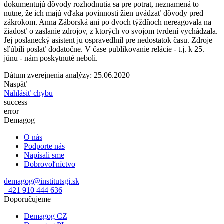
dokumentujú dôvody rozhodnutia sa pre potrat, neznamená to
nutne, že ich majú vďaka povinnosti žien uvádzať dôvody pred
zákrokom.
Anna Záborská ani po dvoch týždňoch nereagovala na
žiadosť o zaslanie zdrojov, z ktorých vo svojom tvrdení vychádzala.
Jej poslanecký asistent ju ospravedlnil pre nedostatok času. Zdroje
sľúbili poslať dodatočne. V čase publikovanie relácie - t.j. k 25.
júnu - nám poskytnuté neboli.
Dátum zverejnenia analýzy: 25.06.2020
Naspäť
Nahlásiť chybu
success
error
Demagog
O nás
Podporte nás
Napísali sme
Dobrovoľníctvo
demagog@institutsgi.sk
+421 910 444 636
Doporučujeme
Demagog CZ