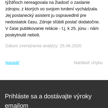
týždňoch nereagovala na žiadosť o zaslanie
zdrojov, z ktorých vo svojom tvrdení vychádzala.
Jej poslanecký asistent ju ospravedlnil pre
nedostatok času. Zdroje sľúbili poslať dodatočne.
V čase publikovanie relácie - t.j. k 25. júnu - nám
poskytnuté neboli.
Dátum zverejnenia analýzy: 25.06.2020
Naspäť
Nahlásiť chybu
Prihláste sa a dostávajte výroky
emailom