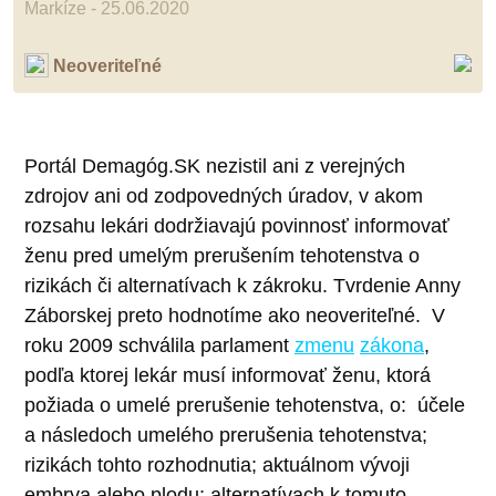
Markíze - 25.06.2020
Neoveriteľné
Portál Demagóg.SK nezistil ani z verejných
zdrojov ani od zodpovedných úradov, v akom
rozsahu lekári dodržiavajú povinnosť informovať
ženu pred umelým prerušením tehotenstva o
rizikách či alternatívach k zákroku. Tvrdenie Anny
Záborskej preto hodnotíme ako neoveriteľné.
V
roku 2009 schválila parlament
zmenu
zákona
,
podľa ktorej lekár musí informovať ženu, ktorá
požiada o umelé prerušenie tehotenstva, o:
účele
a následoch umelého prerušenia tehotenstva;
rizikách tohto rozhodnutia; aktuálnom vývoji
embrya alebo plodu; alternatívach k tomuto