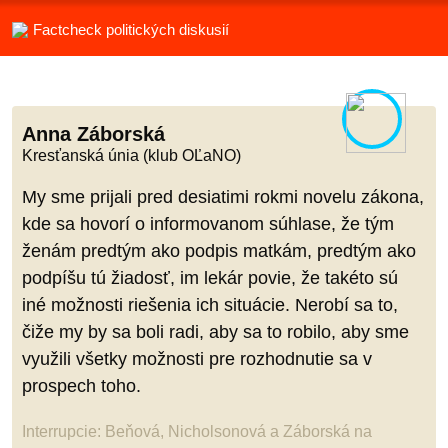
Factcheck politických diskusií
Anna Záborská
Kresťanská únia (klub OĽaNO)
My sme prijali pred desiatimi rokmi novelu zákona,
kde sa hovorí o informovanom súhlase, že tým
ženám predtým ako podpis matkám, predtým ako
podpíšu tú žiadosť, im lekár povie, že takéto sú
iné možnosti riešenia ich situácie. Nerobí sa to,
čiže my by sa boli radi, aby sa to robilo, aby sme
využili všetky možnosti pre rozhodnutie sa v
prospech toho.
Interrupcie: Beňová, Nicholsonová a Záborská na