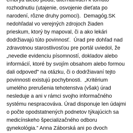
rozhodnutiu (utajenie, osvojenie dieťata po
narodení, rôzne druhy pomoci).
Demagóg.SK
nedohľadal vo verejných zdrojoch žiaden
prieskum, ktorý by mapoval, či a ako lekári
dodržiavajú túto povinnosť.
Úrad pre dohľad nad
zdravotnou starostlivosťou pre portál uviedol, že
„
nevedie evidenciu písomností, dokladov alebo
informácií, ktoré by svojím obsahom alebo formou
dali odpoveď” na otázku, či o dodržiavaní tejto
povinnosti existujú pochybnosti.
„
Kritérium
umelého prerušenia tehotenstva (však) úrad
nesleduje a ani v rámci svojho informačného
systému nespracováva. Úrad disponuje len údajmi
o počte opodstatnených podnetov týkajúcich sa
medicínskeho špecializačného odboru
gynekológia.”
Anna Záborská ani po dvoch