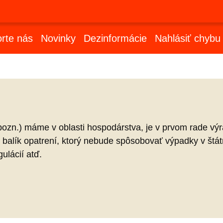
rte nás
Novinky
Dezinformácie
Nahlásiť chybu
pozn.) máme v oblasti hospodárstva, je v prvom rade vý
 balík opatrení, ktorý nebude spôsobovať výpadky v štá
ulácií atď.