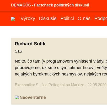
DEMAGÓG - Factcheck politických diskusií
Výroky
Diskusie
Politici
O nás
Podpo
Richard Sulík
SaS
No to, čo tam (v programovom vyhlásení vlády, 
pripravujeme, už sme s tým takmer hotoví, veľký
nejakých byrokratických nezmyslov, nejakých reg
Ekonomika: Sulík a Pellegrini na Markíze - 22.05.2020
Neoveriteľné