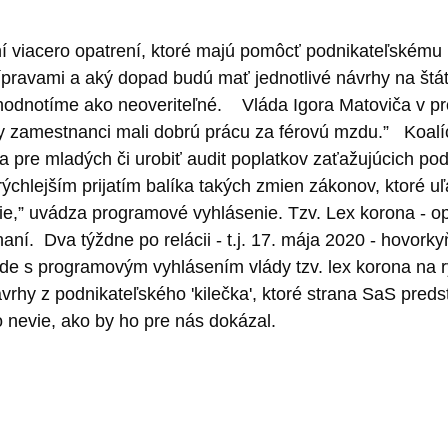
 viacero opatrení, ktoré majú pomôcť podnikateľskému p
ípravami a aký dopad budú mať jednotlivé návrhy na štá
 hodnotíme ako neoveriteľné.
Vláda Igora Matoviča v 
by zamestnanci mali dobrú prácu za férovú mzdu.”
Koalí
ia pre mladých či urobiť audit poplatkov zaťažujúcich po
ýchlejším prijatím balíka takých zmien zákonov, ktoré u
ie,” uvádza programové vyhlásenie.
Tzv. Lex korona - o
naní.
Dva týždne po relácii - t.j. 17. mája 2020 - hovork
ade s programovým vyhlásením vlády tzv. lex korona na rý
hy z podnikateľského 'kilečka', ktoré strana SaS predst
 nevie, ako by ho pre nás dokázal.