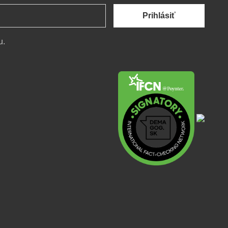
Prihlásiť
u.