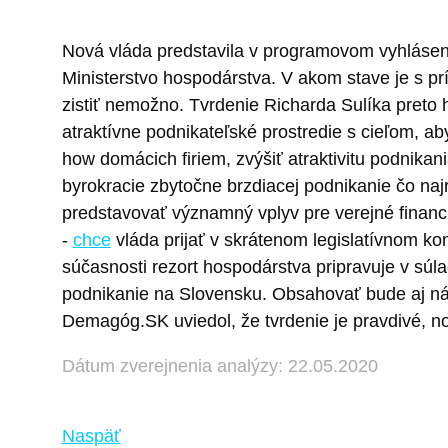
Nová vláda predstavila v programovom vyhlásení
Ministerstvo hospodárstva. V akom stave je s pr
zistiť nemožno. Tvrdenie Richarda Sulíka preto
atraktívne podnikateľské prostredie s cieľom, a
how domácich firiem, zvýšiť atraktivitu podnikan
byrokracie zbytočne brzdiacej podnikanie čo najr
predstavovať významný vplyv pre verejné financ
-
chce
vláda prijať v skrátenom legislatívnom ko
súčasnosti rezort hospodárstva pripravuje v súl
podnikanie na Slovensku. Obsahovať bude aj návr
Demagóg.SK uviedol, že tvrdenie je pravdivé, no
Dátum zverejnenia analýzy: 22.05.2020
Naspäť