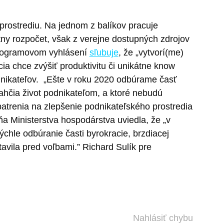
rostrediu. Na jednom z balíkov pracuje
tny rozpočet, však z verejne dostupných zdrojov
programovom vyhlásení
sľubuje
, že „vytvorí(me)
cia chce zvýšiť produktivitu či unikátne know
dnikateľov.
„Ešte v roku 2020 odbúrame časť
ľahčia život podnikateľom, a ktoré nebudú
patrenia na zlepšenie podnikateľského prostredia
yňa Ministerstva hospodárstva uviedla, že „v
chle odbúranie časti byrokracie, brzdiacej
avila pred voľbami.”
Richard Sulík pre
Nahlásiť chybu