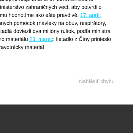
isterstvo zahraničných vecí, aby potvrdilo
 tomu hodnotíme ako ešte pravdivé.
17. apríl:
ných pomôcok (návleky na obuv, respirátory,
ietadlá doviezli dva milióny rúšok, podľa ministra
ho materiálu
23. marec
: lietadlo z Číny prinieslo
dravotnícky materiál
Nahlásiť chybu