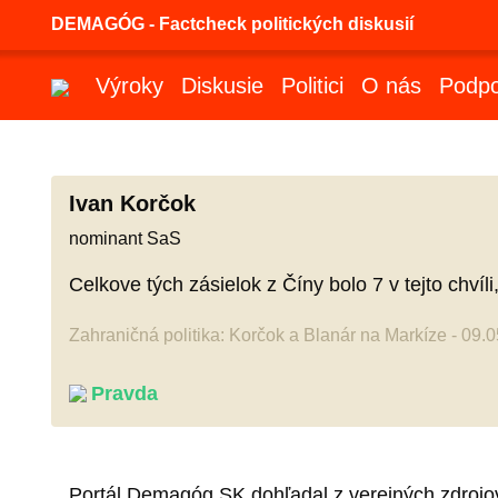
DEMAGÓG - Factcheck politických diskusií
Výroky
Diskusie
Politici
O nás
Podpo
Ivan Korčok
nominant SaS
Celkove tých zásielok z Číny bolo 7 v tejto chvíli
Zahraničná politika: Korčok a Blanár na Markíze - 09.
Pravda
Portál Demagóg.SK dohľadal z verejných zdrojov 