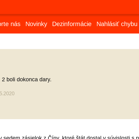
rte nás
Novinky
Dezinformácie
Nahlásiť chybu
, 2 boli dokonca dary.
05.2020
sedem zásielok z Číny, ktoré štát dostal v súvislosti 