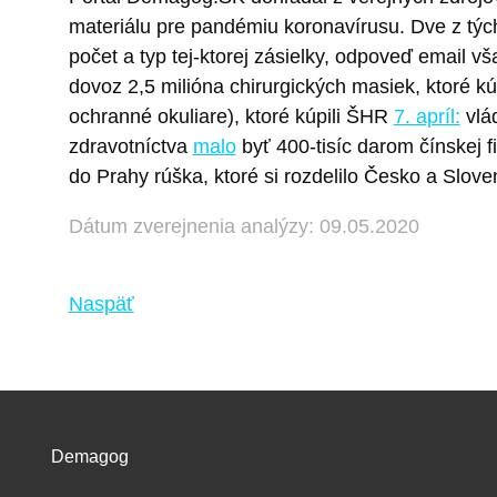
materiálu pre pandémiu koronavírusu. Dve z tých
počet a typ tej-ktorej zásielky, odpoveď email 
dovoz 2,5 milióna chirurgických masiek, ktoré k
ochranné okuliare), ktoré kúpili ŠHR
7. apríl:
vlád
zdravotníctva
malo
byť 400-tisíc darom čínskej f
do Prahy rúška, ktoré si rozdelilo Česko a Slove
Dátum zverejnenia analýzy: 09.05.2020
Naspäť
Demagog