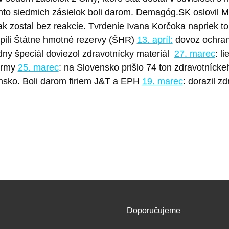
to siedmich zásielok boli darom. Demagóg.SK oslovil Min
však zostal bez reakcie. Tvrdenie Ivana Korčoka napriek
úpili Štátne hmotné rezervy (ŠHR)
13. apríl:
dovoz ochran
ny špeciál doviezol zdravotnícky materiál
27. marec
: l
irmy
25. marec
: na Slovensko prišlo 74 ton zdravotnícke
nsko. Boli darom firiem
J&T a EPH
19. marec
: dorazil z
Doporučujeme