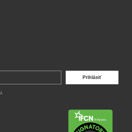
Prihlásiť
u.