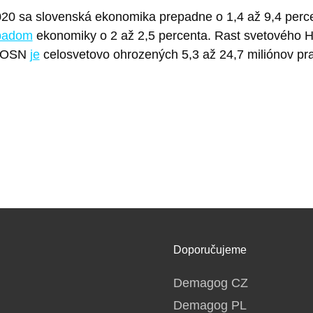
2020 sa slovenská ekonomika prepadne o 1,4 až 9,4 perc
padom
ekonomiky o 2 až 2,5 percenta. Rast svetového 
a OSN
je
celosvetovo ohrozených 5,3 až 24,7 miliónov pr
Doporučujeme
Demagog CZ
Demagog PL