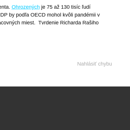
enta.
Ohrozených
je 75 až 130 tisíc ľudí
HDP by podľa OECD mohol kvôli pandémii v
acovných miest.
Tvrdenie Richarda Rašiho
Nahlásiť chybu