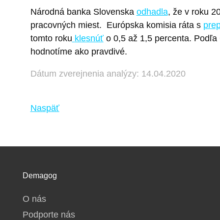
Národná banka Slovenska
odhadla
, že v roku 
pracovných miest.
Európska komisia ráta s
pre
tomto roku
klesnúť
o 0,5 až 1,5 percenta. Podľ
hodnotíme ako pravdivé.
Dátum zverejnenia analýzy: 14.04.2020
Naspäť
Demagog
O nás
Podporte nás