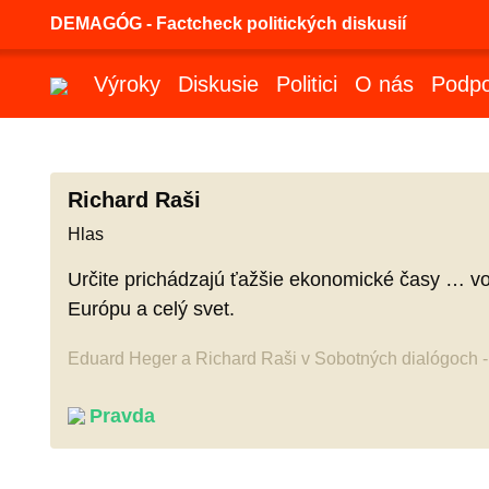
DEMAGÓG - Factcheck politických diskusií
Výroky
Diskusie
Politici
O nás
Podpo
Richard Raši
Hlas
Určite prichádzajú ťažšie ekonomické časy … vo 
Európu a celý svet.
Eduard Heger a Richard Raši v Sobotných dialógoch -
Pravda