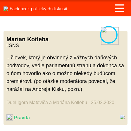
Factcheck politických diskusií
Marian Kotleba
ĽSNS
...človek, ktorý je obvinený z vážnych daňových
podvodov, vedie parlamentnú stranu a dokonca sa
o ňom hovorilo ako o možno niekedy budúcom
premiérovi. (po otázke moderátora povedal, že
narážal na Andreja Kisku, pozn.)
Duel Igora Matoviča a Mariána Kotlebu - 25.02.2020
Pravda