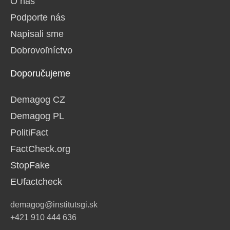
O nás
Podporte nás
Napísali sme
Dobrovoľníctvo
Doporučujeme
Demagog CZ
Demagog PL
PolitiFact
FactCheck.org
StopFake
EUfactcheck
demagog@institutsgi.sk
+421 910 444 636