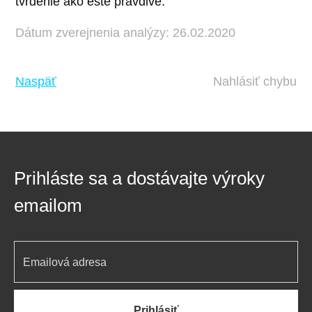
tvrdenie ako ešte pravdivé.
Dátum zverejnenia analýzy: 26.02.2020
Naspäť
Nahlásiť chybu
Prihláste sa a dostávajte výroky
emailom
Prihlásiť