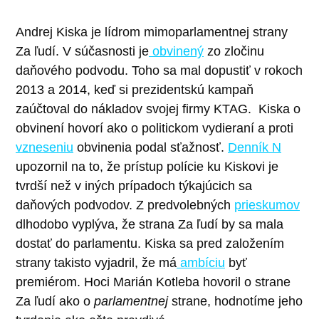
Andrej Kiska je lídrom mimoparlamentnej strany
Za ľudí. V súčasnosti je
obvinený
zo zločinu
daňového podvodu. Toho sa mal dopustiť v rokoch
2013 a 2014, keď si prezidentskú kampaň
zaúčtoval do nákladov svojej firmy KTAG.
Kiska o
obvinení hovorí ako o politickom vydieraní a proti
vzneseniu
obvinenia podal sťažnosť.
Denník N
upozornil na to, že prístup polície ku Kiskovi je
tvrdší než v iných prípadoch týkajúcich sa
daňových podvodov.
Z predvolebných
prieskumov
dlhodobo vyplýva, že strana Za ľudí by sa mala
dostať do parlamentu. Kiska sa pred založením
strany takisto vyjadril, že má
ambíciu
byť
premiérom. Hoci Marián Kotleba hovoril o strane
Za ľudí ako o
parlamentnej
strane, hodnotíme jeho