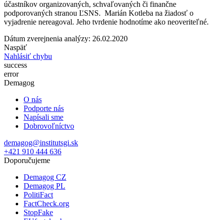
účastníkov organizovaných, schvaľovaných či finančne
podporovaných stranou ĽSNS.
Marián Kotleba na žiadosť o
vyjadrenie nereagoval. Jeho tvrdenie hodnotíme ako neoveriteľné.
Dátum zverejnenia analýzy: 26.02.2020
Naspäť
Nahlásiť chybu
success
error
Demagog
O nás
Podporte nás
Napísali sme
Dobrovoľníctvo
demagog@institutsgi.sk
+421 910 444 636
Doporučujeme
Demagog CZ
Demagog PL
PolitiFact
FactCheck.org
StopFake