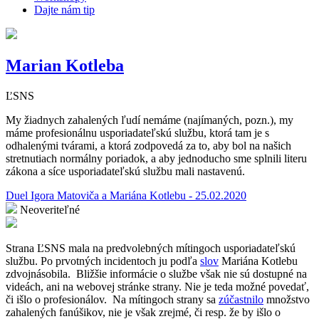
Dajte nám tip
Marian Kotleba
ĽSNS
My žiadnych zahalených ľudí nemáme (najímaných, pozn.), my
máme profesionálnu usporiadateľskú službu, ktorá tam je s
odhalenými tvárami, a ktorá zodpovedá za to, aby bol na našich
stretnutiach normálny poriadok, a aby jednoducho sme splnili literu
zákona a síce usporiadateľskú službu mali nastavenú.
Duel Igora Matoviča a Mariána Kotlebu - 25.02.2020
Neoveriteľné
Strana ĽSNS mala na predvolebných mítingoch usporiadateľskú
službu. Po prvotných incidentoch ju podľa
slov
Mariána Kotlebu
zdvojnásobila.
Bližšie informácie o službe však nie sú dostupné na
videách, ani na webovej stránke strany. Nie je teda možné povedať,
či išlo o profesionálov.
Na mítingoch strany sa
zúčastnilo
množstvo
zahalených fanúšikov, nie je však zrejmé, či resp. že by išlo o