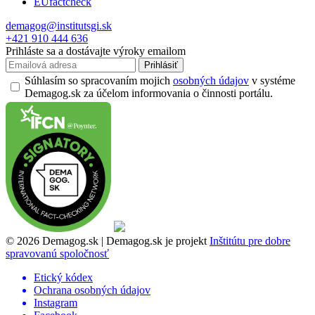
EUfactcheck
demagog@institutsgi.sk
+421 910 444 636
Prihláste sa a dostávajte výroky emailom
Prihlásiť
Súhlasím so spracovaním mojich
osobných údajov
v systéme
Demagog.sk za účelom informovania o činnosti portálu.
© 2026 Demagog.sk | Demagog.sk je projekt
Inštitútu pre dobre
spravovanú spoločnosť
Etický kódex
Ochrana osobných údajov
Instagram