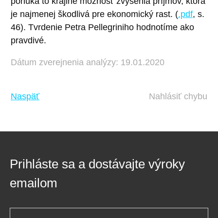
ponúka to krajine možnosť zvýšenia príjmov, ktorá
je najmenej škodlivá pre ekonomický rast. (
.pdf
, s.
46). Tvrdenie Petra Pellegriniho hodnotíme ako
pravdivé.
Dátum zverejnenia analýzy: 19.01.2020
Naspäť
Nahlásiť chybu
Prihláste sa a dostávajte výroky
emailom