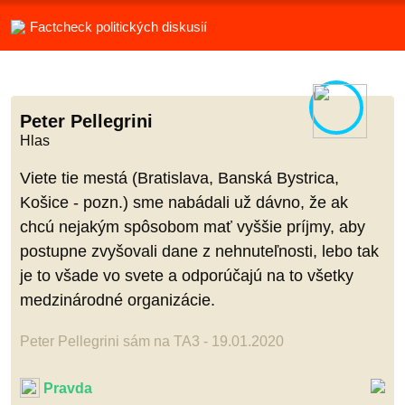
Factcheck politických diskusií
Peter Pellegrini
Hlas
Viete tie mestá (Bratislava, Banská Bystrica,
Košice - pozn.) sme nabádali už dávno, že ak
chcú nejakým spôsobom mať vyššie príjmy, aby
postupne zvyšovali dane z nehnuteľnosti, lebo tak
je to všade vo svete a odporúčajú na to všetky
medzinárodné organizácie.
Peter Pellegrini sám na TA3 - 19.01.2020
Pravda