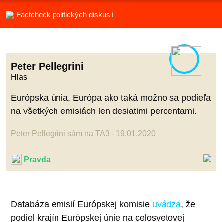
Factcheck politických diskusií
Peter Pellegrini
Hlas
Európska únia, Európa ako taká možno sa podieľa
na všetkých emisiách len desiatimi percentami.
Peter Pellegrini sám na TA3 - 19.01.2020
Pravda
Databáza emisií Európskej komisie
uvádza
, že
podiel krajín Európskej únie na celosvetovej