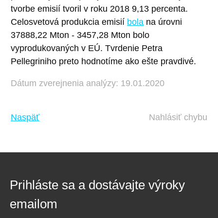
tvorbe emisií tvoril v roku 2018 9,13 percenta.
Celosvetová produkcia emisií
bola
na úrovni
37888,22 Mton - 3457,28 Mton bolo
vyprodukovaných v EÚ. Tvrdenie Petra
Pellegriniho preto hodnotíme ako ešte pravdivé.
Dátum zverejnenia analýzy: 19.01.2020
Naspäť
Nahlásiť chybu
Prihláste sa a dostávajte výroky
emailom