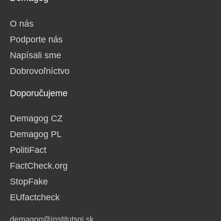
O nás
Podporte nás
Napísali sme
Dobrovoľníctvo
Doporučujeme
Demagog CZ
Demagog PL
PolitiFact
FactCheck.org
StopFake
EUfactcheck
demagog@institutsgi.sk