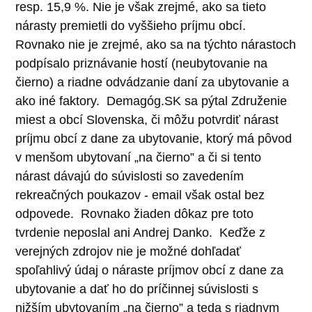
resp. 15,9
%. Nie je však zrejmé, ako sa tieto
nárasty premietli do vyššieho príjmu obcí.
Rovnako nie je zrejmé, ako sa na týchto nárastoch
podpísalo priznávanie hostí (neubytovanie na
čierno) a riadne odvádzanie daní za ubytovanie a
ako iné faktory.
Demagóg.SK sa pýtal Združenie
miest a obcí Slovenska, či môžu potvrdiť nárast
príjmu obcí z dane za ubytovanie, ktorý má pôvod
v menšom ubytovaní
„
na čierno” a či si tento
nárast dávajú do súvislosti so zavedením
rekreačných poukazov - email však ostal bez
odpovede.
Rovnako žiaden dôkaz pre toto
tvrdenie neposlal ani Andrej Danko.
Keďže z
verejných zdrojov nie je možné dohľadať
spoľahlivý údaj o náraste príjmov obcí z dane za
ubytovanie a dať ho do príčinnej súvislosti s
nižším ubytovaním
„
na čierno” a teda s riadnym