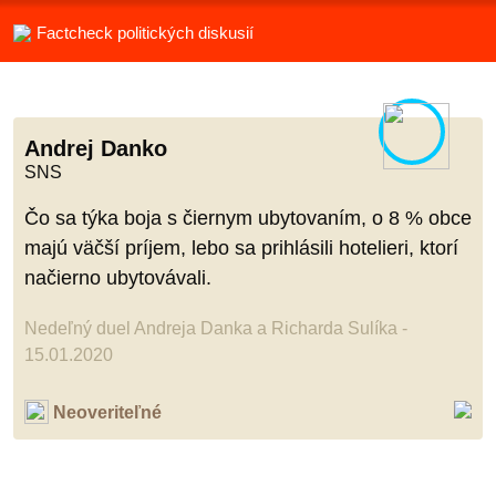
Factcheck politických diskusií
Andrej Danko
SNS
Čo sa týka boja s čiernym ubytovaním, o 8 % obce
majú väčší príjem, lebo sa prihlásili hotelieri, ktorí
načierno ubytovávali.
Nedeľný duel Andreja Danka a Richarda Sulíka -
15.01.2020
Neoveriteľné