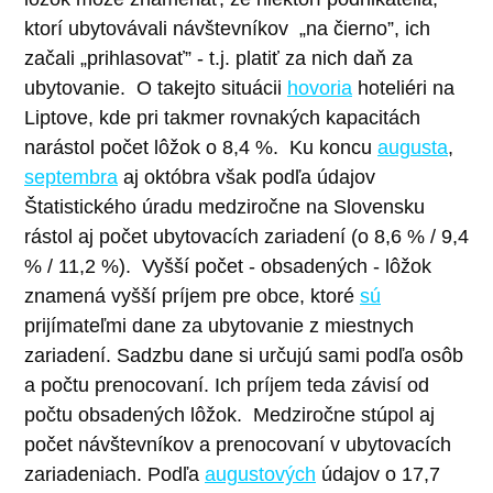
ktorí ubytovávali návštevníkov
„
na čierno”, ich
začali
„prihlasovať” - t.j. platiť za nich daň za
ubytovanie.
O takejto situácii
hovoria
hoteliéri na
Liptove, kde pri takmer rovnakých kapacitách
narástol počet lôžok o 8,4
%.
Ku koncu
augusta
,
septembra
aj októbra však podľa údajov
Štatistického úradu medziročne na Slovensku
rástol aj počet ubytovacích zariadení (o 8,6
% /
9,4
%
/ 11,2
%).
Vyšší počet - obsadených - lôžok
znamená vyšší príjem pre obce, ktoré
sú
prijímateľmi dane za ubytovanie z miestnych
zariadení. Sadzbu dane si určujú sami podľa osôb
a počtu prenocovaní. Ich príjem teda závisí od
počtu obsadených lôžok.
Medziročne stúpol aj
počet návštevníkov a prenocovaní v ubytovacích
zariadeniach. Podľa
augustových
údajov o 17,7