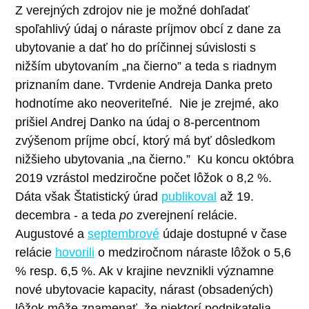
Z verejných zdrojov nie je možné dohľadať
spoľahlivý údaj o náraste príjmov obcí z dane za
ubytovanie a dať ho do príčinnej súvislosti s
nižším ubytovaním
„
na čierno” a teda s riadnym
priznaním dane. Tvrdenie Andreja Danka preto
hodnotíme ako neoveriteľné.
Nie je zrejmé, ako
prišiel Andrej Danko na údaj o 8-percentnom
zvýšenom príjme obcí, ktorý má byť dôsledkom
nižšieho ubytovania
„
na čierno.”
Ku koncu októbra
2019 vzrástol medziročne počet lôžok o 8,2 %.
Dáta však Štatistický úrad
publikoval
až 19.
decembra - a teda
po
zverejnení relácie.
Augustové a
septembrové
údaje dostupné v čase
relácie
hovorili
o medziročnom náraste lôžok o 5,6
% resp. 6,5 %.
Ak v krajine nevznikli významne
nové ubytovacie kapacity, nárast (obsadených)
lôžok môže znamenať, že niektorí podnikatelia,