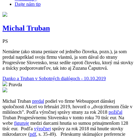
Dajte nám tip
Michal Truban
PS
Nemáme (ako strana peniaze od jedného človeka, pozn.), ja som
predal napríklad svoju firmu vlastnú, ja som dával do strany
Progresívne Slovensko, teraz sedíte oproti človeku, ktorý má stovky
a tisícky podporovateľov, tak isto aj Zuzana Čaputová.
Danko a Truban v Sobotných dialógoch - 10.10.2019
Pravda
Michal Truban
predal
podiel vo firme Websupport dánskej
spoločnosti Akcel vo februári 2019, hovoril o
„
dvojcifernom čísle v
miliónoch”. Podľa výročnej správy strany za rok 2018
požičal
Truban Progresívnemu Slovensku v tomto roku 70 tisíc eur. Na
webe
figuruje
medzi darcami hnutia so sumou prinajmenšom 128
tisíc eur.
Podľa
výročnej
správy za rok 2018 má hnutie stovky
mikrodarcov (
pdf
, s. 35-49).
Prieskumy skúmajúce preferencie