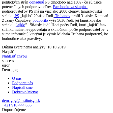
politických strán
odhadujú
PS dlhodobo nad 10% - čo sú tisíce
potenciálnych podporovateľov.
Facebookova skupina
podporovateľov PS má na viac ako 2000 členov, fanúšikovskú
stránku
PS
„
lajklo” 29-tisíc ľudí,
Trubanov
profil 31-tisíc. Kampaň
Zuzany Čaputovej
podporilo
vyše 5636 ľudí, jej fanúšikovskú
stránku
„
lajklo
” 158-tisíc ľudí. Hoci počty ľudí, ktorí
„
lajkli” fan-
stránku nutne nevypovedajú o skutočnom počte podporovateľov, v
sume informácií, ktorými je výrok Michala Trubana podporený, ho
hodnotíme ako pravdivý.
Dátum zverejnenia analýzy: 10.10.2019
Naspäť
Nahlásiť chybu
success
error
Demagog
O nás
Podporte nás
Napísali sme
Dobrovoľníctvo
demagog@institutsgi.sk
+421 910 444 636
Doporučujeme