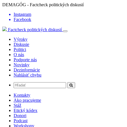
DEMAGÓG - Factcheck politických diskusií
Instagram
Facebook
Factcheck politických diskusií
Výroky
Diskusie
Politici
O nás
Podporte nás
Novinky
Dezinformácie
Nahlásiť chybu
Kontakty
Ako pracujeme
Stáž
Etický kódex
Donori
Podcast
Workshopy