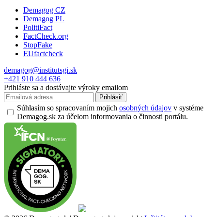
Demagog CZ
Demagog PL
PolitiFact
FactCheck.org
StopFake
EUfactcheck
demagog@institutsgi.sk
+421 910 444 636
Prihláste sa a dostávajte výroky emailom
Prihlásiť
Súhlasím so spracovaním mojich
osobných údajov
v systéme
Demagog.sk za účelom informovania o činnosti portálu.