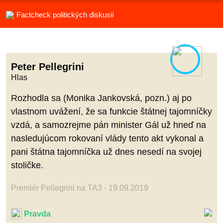
Factcheck politických diskusií
Peter Pellegrini
Hlas
Rozhodla sa (Monika Jankovská, pozn.) aj po
vlastnom uvážení, že sa funkcie štátnej tajomníčky
vzdá, a samozrejme pán minister Gál už hneď na
nasledujúcom rokovaní vlády tento akt vykonal a
pani štátna tajomníčka už dnes nesedí na svojej
stoličke.
Premiér Pellegrini na TA3 - 19.09.2019
Pravda