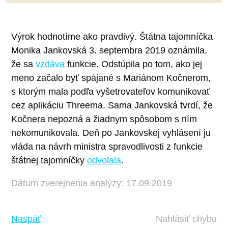
Výrok hodnotíme ako pravdivý. Štátna tajomníčka
Monika Jankovská 3. septembra 2019 oznámila,
že sa
vzdáva
funkcie. Odstúpila po tom, ako jej
meno začalo byť spájané s Mariánom Kočnerom,
s ktorým mala podľa vyšetrovateľov komunikovať
cez aplikáciu Threema. Sama Jankovská tvrdí, že
Kočnera nepozná a žiadnym spôsobom s ním
nekomunikovala. Deň po Jankovskej vyhlásení ju
vláda na návrh ministra spravodlivosti z funkcie
štátnej tajomníčky
odvolala
.
Dátum zverejnenia analýzy: 17.09.2019
Naspäť
Nahlásiť chybu