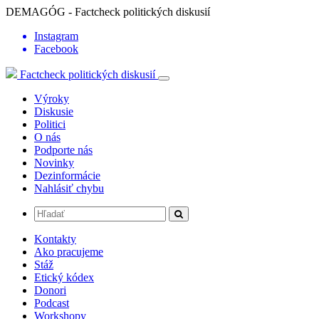
DEMAGÓG - Factcheck politických diskusií
Instagram
Facebook
Factcheck politických diskusií
Výroky
Diskusie
Politici
O nás
Podporte nás
Novinky
Dezinformácie
Nahlásiť chybu
Kontakty
Ako pracujeme
Stáž
Etický kódex
Donori
Podcast
Workshopy