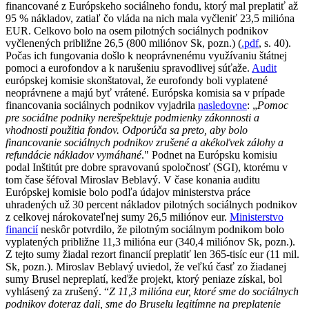
financované z Európskeho sociálneho fondu, ktorý mal preplatiť až
95 % nákladov, zatiaľ čo vláda na nich mala vyčleniť 23,5 milióna
EUR. Celkovo bolo na osem pilotných sociálnych podnikov
vyčlenených približne 26,5 (800 miliónov Sk, pozn.) (
.pdf
, s. 40).
Počas ich fungovania došlo k neoprávnenému využívaniu štátnej
pomoci a eurofondov a k narušeniu spravodlivej súťaže.
Audit
európskej komisie skonštatoval, že eurofondy boli vyplatené
neoprávnene a majú byť vrátené. Európska komisia sa v prípade
financovania sociálnych podnikov vyjadrila
nasledovne
: „
Pomoc
pre sociálne podniky nerešpektuje podmienky zákonnosti a
vhodnosti použitia fondov. Odporúča sa preto, aby bolo
financovanie sociálnych podnikov zrušené a akékoľvek zálohy a
refundácie nákladov vymáhané
." Podnet na Európsku komisiu
podal Inštitút pre dobre spravovanú spoločnosť (SGI), ktorému v
tom čase šéfoval Miroslav Beblavý. V čase konania auditu
Európskej komisie bolo podľa údajov ministerstva práce
uhradených už 30 percent nákladov pilotných sociálnych podnikov
z celkovej nárokovateľnej sumy 26,5 miliónov eur.
Ministerstvo
financií
neskôr potvrdilo, že pilotným sociálnym podnikom bolo
vyplatených približne 11,3 milióna eur (340,4 miliónov Sk, pozn.).
Z tejto sumy žiadal rezort financií preplatiť len 365-tisíc eur (11 mil.
Sk, pozn.). Miroslav Beblavý uviedol, že veľkú časť zo žiadanej
sumy Brusel nepreplatí, keďže projekt, ktorý peniaze získal, bol
vyhlásený za zrušený. “
Z 11,3 milióna eur, ktoré sme do sociálnych
podnikov doteraz dali, sme do Bruselu legitímne na preplatenie