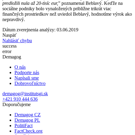
predložili nula až 20-tisíc eur,
” poznamenal Beblavý. Keďže na
sociálne podniky bolo vynaložených približne trikrát viac
finančných prostriedkov než uviedol Beblavý, hodnotíme výrok ako
nepravdivý.
Dátum zverejnenia analýzy: 03.06.2019
Naspäť
Nahlásiť chybu
success
error
Demagog
O nás
Podporte nás
Napísali sme
Dobrovoľníctvo
demagog@institutsgi.sk
+421 910 444 636
Doporučujeme
Demagog CZ
Demagog PL
PolitiFact
FactCheck.org