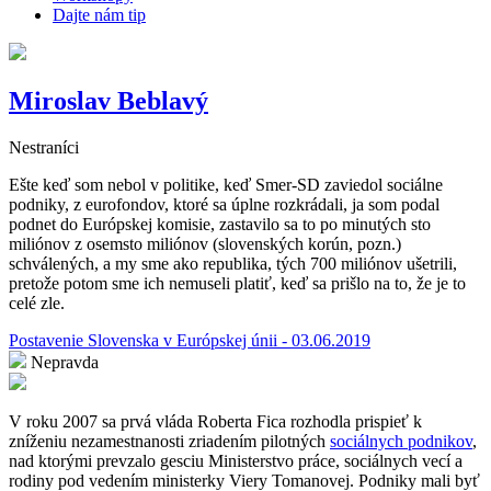
Dajte nám tip
Miroslav Beblavý
Nestraníci
Ešte keď som nebol v politike, keď Smer-SD zaviedol sociálne
podniky, z eurofondov, ktoré sa úplne rozkrádali, ja som podal
podnet do Európskej komisie, zastavilo sa to po minutých sto
miliónov z osemsto miliónov (slovenských korún, pozn.)
schválených, a my sme ako republika, tých 700 miliónov ušetrili,
pretože potom sme ich nemuseli platiť, keď sa prišlo na to, že je to
celé zle.
Postavenie Slovenska v Európskej únii - 03.06.2019
Nepravda
V roku 2007 sa prvá vláda Roberta Fica rozhodla prispieť k
zníženiu nezamestnanosti zriadením pilotných
sociálnych podnikov
,
nad ktorými prevzalo gesciu Ministerstvo práce, sociálnych vecí a
rodiny pod vedením ministerky Viery Tomanovej. Podniky mali byť