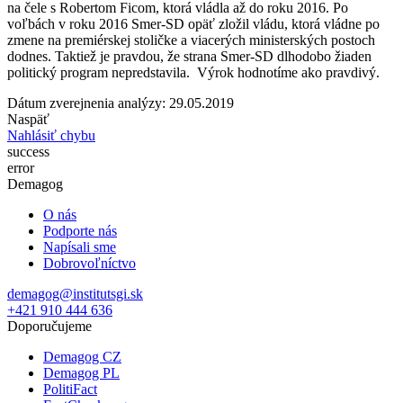
na čele s Robertom Ficom, ktorá vládla až do roku 2016. Po
voľbách v roku 2016 Smer-SD opäť zložil vládu, ktorá vládne po
zmene na premiérskej stoličke a viacerých ministerských postoch
dodnes. Taktiež je pravdou, že strana Smer-SD dlhodobo žiaden
politický program nepredstavila. Výrok hodnotíme ako pravdivý.
Dátum zverejnenia analýzy: 29.05.2019
Naspäť
Nahlásiť chybu
success
error
Demagog
O nás
Podporte nás
Napísali sme
Dobrovoľníctvo
demagog@institutsgi.sk
+421 910 444 636
Doporučujeme
Demagog CZ
Demagog PL
PolitiFact