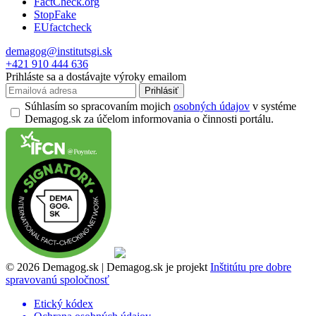
FactCheck.org
StopFake
EUfactcheck
demagog@institutsgi.sk
+421 910 444 636
Prihláste sa a dostávajte výroky emailom
Prihlásiť
Súhlasím so spracovaním mojich
osobných údajov
v systéme
Demagog.sk za účelom informovania o činnosti portálu.
© 2026 Demagog.sk | Demagog.sk je projekt
Inštitútu pre dobre
spravovanú spoločnosť
Etický kódex