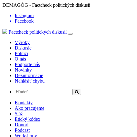
DEMAGÓG - Factcheck politických diskusií
Instagram
Facebook
Factcheck politických diskusií
Výroky
Diskusie
Politici
O nás
Podporte nás
Novinky
Dezinformácie
Nahlásiť chybu
Kontakty
Ako pracujeme
Stáž
Etický kódex
Donori
Podcast
Workshopy