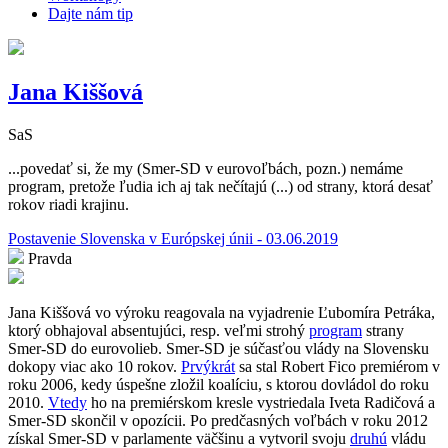
Dajte nám tip
Jana Kiššová
SaS
...povedať si, že my (Smer-SD v eurovoľbách, pozn.) nemáme
program, pretože ľudia ich aj tak nečítajú (...) od strany, ktorá desať
rokov riadi krajinu.
Postavenie Slovenska v Európskej únii - 03.06.2019
Pravda
Jana Kiššová vo výroku reagovala na vyjadrenie Ľubomíra Petráka,
ktorý obhajoval absentujúci, resp. veľmi strohý
program
strany
Smer-SD do eurovolieb. Smer-SD je súčasťou vlády na Slovensku
dokopy viac ako 10 rokov.
Prvýkrát
sa stal Robert Fico premiérom v
roku 2006, kedy úspešne zložil koalíciu, s ktorou dovládol do roku
2010.
Vtedy
ho na premiérskom kresle vystriedala Iveta Radičová a
Smer-SD skončil v opozícii. Po predčasných voľbách v roku 2012
získal Smer-SD v parlamente väčšinu a vytvoril svoju
druhú
vládu