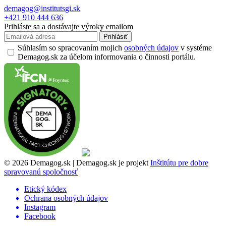
demagog@institutsgi.sk
+421 910 444 636
Prihláste sa a dostávajte výroky emailom
Prihlásiť
Súhlasím so spracovaním mojich
osobných údajov
v systéme
Demagog.sk za účelom informovania o činnosti portálu.
© 2026 Demagog.sk | Demagog.sk je projekt
Inštitútu pre dobre
spravovanú spoločnosť
Etický kódex
Ochrana osobných údajov
Instagram
Facebook