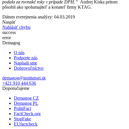
podala za rovnaké roky v prípade DPH.”
Andrej Kiska pritom
pôsobil ako spolumajiteľ a konateľ firmy KTAG.
Dátum zverejnenia analýzy: 04.03.2019
Naspäť
Nahlásiť chybu
success
error
Demagog
O nás
Podporte nás
Napísali sme
Dobrovoľníctvo
demagog@institutsgi.sk
+421 910 444 636
Doporučujeme
Demagog CZ
Demagog PL
PolitiFact
FactCheck.org
StopFake
EUfactcheck