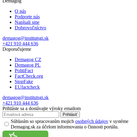
Demagog
O nás
Podporte nás
Napísali sme
Dobrovoľníctvo
demagog@institutsgi.sk
+421 910 444 636
Doporučujeme
Demagog CZ
Demagog PL
PolitiFact
FactCheck.org
StopFake
EUfactcheck
demagog@institutsgi.sk
+421 910 444 636
Prihláste sa a dostávajte výroky emailom
Prihlásiť
Súhlasím so spracovaním mojich
osobných údajov
v systéme
Demagog.sk za účelom informovania o činnosti portálu.