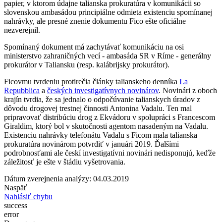
papier, v ktorom údajne talianska prokuratúra v komunikácii so
slovenskou ambasádou principiálne odmieta existenciu spomínanej
nahrávky, ale presné znenie dokumentu Fico ešte oficiálne
nezverejnil.
Spomínaný dokument má zachytávať komunikáciu na osi
ministerstvo zahraničných vecí - ambasáda SR v Ríme - generálny
prokurátor v Taliansku (resp. kalábrijsky prokurátor).
Ficovmu tvrdeniu protirečia články talianskeho denníka
La
Repubblica
a
českých investigatívnych novinárov
. Novinári z oboch
krajín tvrdia, že sa jednalo o odpočúvanie talianskych úradov z
dôvodu drogovej trestnej činnosti Antonina Vadalu. Ten mal
pripravovať distribúciu drog z Ekvádoru v spolupráci s Francescom
Giraldim, ktorý bol v skutočnosti agentom nasadeným na Vadalu.
Existenciu nahrávky telefonátu Vadalu s Ficom mala talianska
prokuratúra novinárom potvrdiť v januári 2019. Ďalšími
podrobnosťami ale českí investigatívni novinári nedisponujú, keďže
záležitosť je ešte v štádiu vyšetrovania.
Dátum zverejnenia analýzy: 04.03.2019
Naspäť
Nahlásiť chybu
success
error