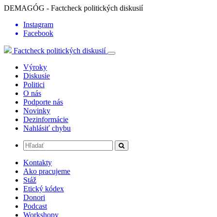
DEMAGÓG - Factcheck politických diskusií
Instagram
Facebook
Factcheck politických diskusií
Výroky
Diskusie
Politici
O nás
Podporte nás
Novinky
Dezinformácie
Nahlásiť chybu
Kontakty
Ako pracujeme
Stáž
Etický kódex
Donori
Podcast
Workshopy