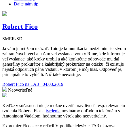
Dajte nám tip
Robert Fico
SMER-SD
Ja vám ju môžem ukázať. Toto je komunikácia medzi ministerstvom
zahraničných vecí a našim veľvyslanectvom v Ríme, kde informuje
veľvyslanec, aké kroky urobil a aké konkrétne odpovede mu dal
generálny prokurátor a kalabrijský prokurátor na otázku, či existuje
nejaká odposluch pána Vadalu, v ktorom je môj hlas. Odpoveď je,
principiálne to vylúčili. Nič také neexistuje.
Robert Fico na TA3 - 04.03.2019
Neoveriteľné
Keďže v súčasnosti nie je možné overiť pravdivosť resp. relevanciu
tvrdenia Roberta Fica a
tvrdenia
novinárov ohľadom telefonátu s
Antoninom Vadalom, hodnotíme výrok ako neoveriteľný.
Expremiér Fico síce v relácii V politike televízie TA3 ukazoval