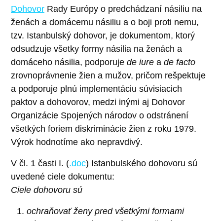
Dohovor
Rady Európy o predchádzaní násiliu na
ženách a domácemu násiliu a o boji proti nemu,
tzv. Istanbulský dohovor, je dokumentom, ktorý
odsudzuje všetky formy násilia na ženách a
domáceho násilia, podporuje
de iure
a
de facto
zrovnoprávnenie žien a mužov, pričom rešpektuje
a podporuje plnú implementáciu súvisiacich
paktov a dohovorov, medzi inými aj Dohovor
Organizácie Spojených národov o odstránení
všetkých foriem diskriminácie žien z roku 1979.
Výrok hodnotíme ako nepravdivý.
V čl. 1 časti I. (
.doc
) Istanbulského dohovoru sú
uvedené ciele dokumentu:
Ciele dohovoru sú
ochraňovať ženy pred všetkými formami