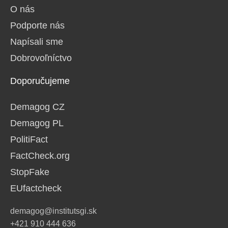
O nás
Podporte nás
Napísali sme
Dobrovoľníctvo
Doporučujeme
Demagog CZ
Demagog PL
PolitiFact
FactCheck.org
StopFake
EUfactcheck
demagog@institutsgi.sk
+421 910 444 636