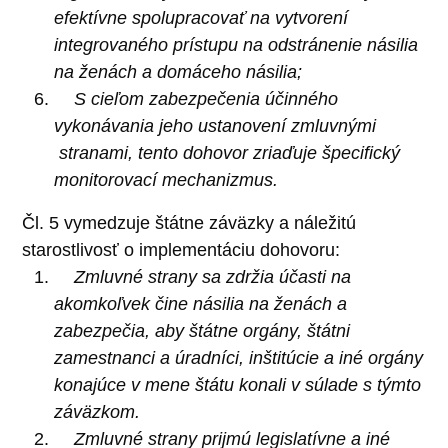
efektívne spolupracovať na vytvorení
integrovaného prístupu na odstránenie násilia
na ženách a domáceho násilia;
S cieľom zabezpečenia účinného
vykonávania jeho ustanovení zmluvnými
stranami, tento dohovor zriaďuje špecifický
monitorovací mechanizmus.
Čl. 5 vymedzuje štátne záväzky a náležitú
starostlivosť o implementáciu dohovoru:
Zmluvné strany sa zdržia účasti na
akomkoľvek čine násilia na ženách a
zabezpečia, aby štátne orgány, štátni
zamestnanci a úradníci, inštitúcie a iné orgány
konajúce v mene štátu konali v súlade s týmto
záväzkom.
Zmluvné strany prijmú legislatívne a iné