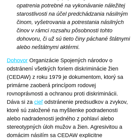
opatrenia potrebné na vykonávanie náležitej
starostlivosti na účel predchádzania násilným
činom, vyšetrovania a potrestania násilných
činov v rámci rozsahu pôsobnosti tohto
dohovoru, či už sú tieto činy páchané štátnymi
alebo neštátnymi aktérmi.
Dohovor
Organizácie Spojených národov o
odstránení všetkých foriem diskriminácie žien
(CEDAW) z roku 1979 je dokumentom, ktorý sa
primárne zaoberá princípom rodovej
rovnoprávnosti a ochranou proti diskriminácii.
Dáva si za
cieľ
odstránenie predsudkov a zvykov,
ktoré sú založené na myšlienke podradenosti
alebo nadradenosti jedného z pohlaví alebo
stereotypných úloh mužov a žien. Agresivitou a
domácim násilím sa CEDAW explicitne