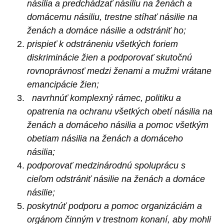
násilia a predchádzať násiliu na ženách a
domácemu násiliu, trestne stíhať násilie na
ženách a domáce násilie a odstrániť ho;
prispieť k odstráneniu všetkých foriem
diskriminácie žien a podporovať skutočnú
rovnoprávnosť medzi ženami a mužmi vrátane
emancipácie žien;
navrhnúť komplexný rámec, politiku a
opatrenia na ochranu všetkých obetí násilia na
ženách a domáceho násilia a pomoc všetkým
obetiam násilia na ženách a domáceho
násilia;
podporovať medzinárodnú spoluprácu s
cieľom odstrániť násilie na ženách a domáce
násilie;
poskytnúť podporu a pomoc organizáciám a
orgánom činným v trestnom konaní, aby mohli