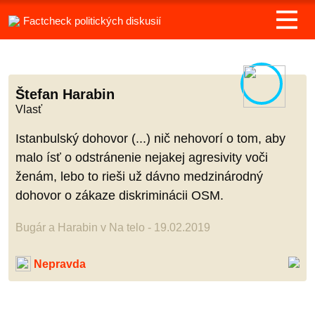
Factcheck politických diskusií
Štefan Harabin
Vlasť
Istanbulský dohovor (...) nič nehovorí o tom, aby
malo ísť o odstránenie nejakej agresivity voči
ženám, lebo to rieši už dávno medzinárodný
dohovor o zákaze diskriminácii OSM.
Bugár a Harabin v Na telo - 19.02.2019
Nepravda