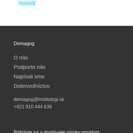
Naspäť
Demagog
O nás
Podporte nás
Napísali sme
Dobrovoľníctvo
demagog@institutsgi.sk
+421 910 444 636
Prihláste sa a dostávajte výroky emailom