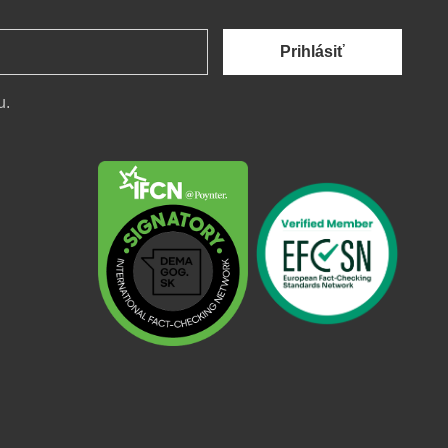
Prihlásiť
u.