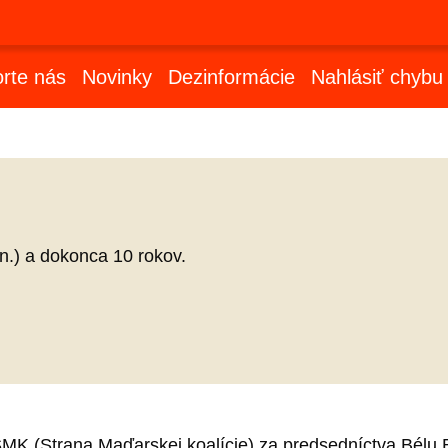
rte nás
Novinky
Dezinformácie
Nahlásiť chybu
zn.) a dokonca 10 rokov.
MK (Strana Maďarskej koalície) za predsedníctva Bélu B