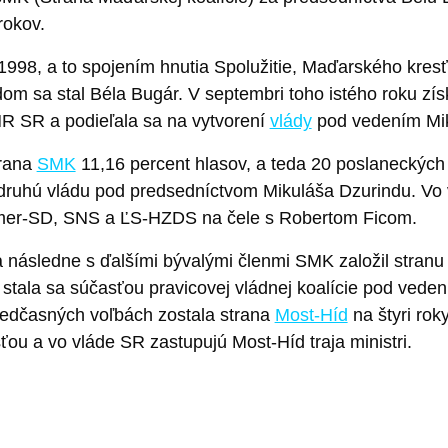
rokov.
 1998, a to spojením hnutia Spolužitie, Maďarského kr
om sa stal Béla Bugár. V septembri toho istého roku zí
NR SR a podieľala sa na vytvorení
vlády
pod vedením Mik
trana
SMK
11,16 percent hlasov, a teda 20 poslaneckých k
li druhú vládu pod predsedníctvom Mikuláša Dzurindu. 
y Smer-SD, SNS a ĽS-HZDS na čele s Robertom Ficom.
 následne s ďalšími bývalými členmi SMK založil stranu 
stala sa súčasťou pravicovej vládnej koalície pod veden
predčasných voľbách zostala strana
Most-Híd
na štyri rok
ou a vo vláde SR zastupujú Most-Híd traja ministri.