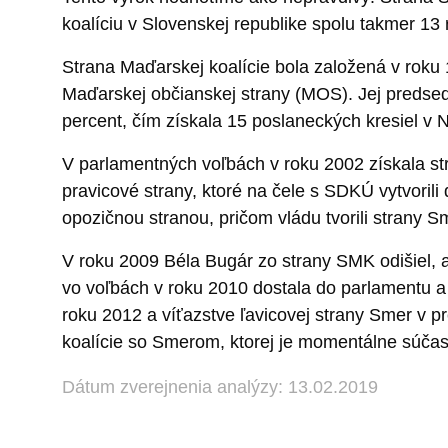
koalíciu v Slovenskej republike spolu takmer 13 
Strana Maďarskej koalície bola založená v roku
Maďarskej občianskej strany (MOS). Jej predsed
percent, čím získala 15 poslaneckých kresiel v 
V parlamentných voľbách v roku 2002 získala s
pravicové strany, ktoré na čele s SDKÚ vytvori
opozičnou stranou, pričom vládu tvorili stran
V roku 2009 Béla Bugár zo strany SMK odišiel, a
vo voľbách v roku 2010 dostala do parlamentu a 
roku 2012 a víťazstve ľavicovej strany Smer v 
koalície so Smerom, ktorej je momentálne súčasť
Dátum zverejnenia analýzy: 13.02.2019