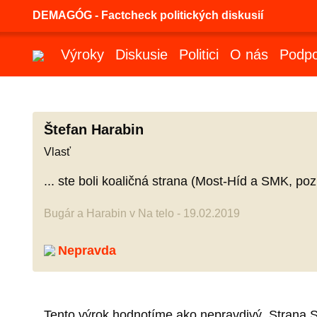
DEMAGÓG - Factcheck politických diskusií
Výroky
Diskusie
Politici
O nás
Podpo
Štefan Harabin
Vlasť
... ste boli koaličná strana (Most-Híd a SMK, po
Bugár a Harabin v Na telo - 19.02.2019
Nepravda
Tento výrok hodnotíme ako nepravdivý. Strana S