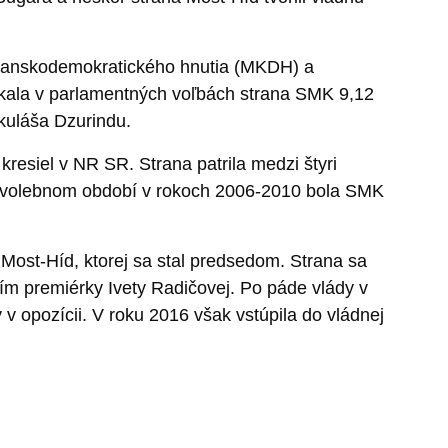
esťanskodemokratického hnutia (MKDH) a
skala v parlamentných voľbách strana SMK 9,12
uláša Dzurindu.
resiel v NR SR. Strana patrila medzi štyri
Vo volebnom období v rokoch 2006-2010 bola SMK
Most-Híd, ktorej sa stal predsedom. Strana sa
ím premiérky Ivety Radičovej. Po páde vlády v
y v opozícii. V roku 2016 však vstúpila do vládnej