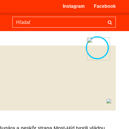
Instagram
Facebook
ugára a neskôr strana Most-Híd tvorili vládnu