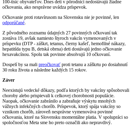
100-tisíc obyvateľov. Dnes deti v pôrodnici nedostávajú žiadne
očkovania, ako nesprávne uvádza príspevok.
Očkovanie proti rotavírusom na Slovensku nie je povinné, len
odporúčané
.
Z pôvodného zoznamu údajných 27 povinných očkovaní tak
zostáva 19, avšak namiesto štyroch vakcín vymenovaných v
príspevku (DTP - záškrt, tetanus, čierny kašeľ, hemofilné nákazy,
hepatitída typu B, detská obrna) deti dostávajú jedno očkovanie
hexavakcínou. Spolu tak povinne absolvujú 10 očkovaní.
Dospelí by sa mali
preočkovať
proti tetanu a záškrtu po dosiahnutí
30 roku života a následne každých 15 rokov.
Záver
Neexistujú vedecké dôkazy, podľa ktorých by vakcíny spôsobovali
choroby alebo prispievali k celkovej chorobnosti populácie.
Naopak, očkovanie zabránilo a zabraňuje výskytu mnohých
vážnych infekčných chorôb. Príspevok, ktorý spája vakcíny so
vznikom chorôb, zároveň nesprávne vymenováva povinné
očkovania, ktoré na Slovensku momentálne platia. V spolupráci so
spoločnosťou Meta sme ho preto označili ako nepravdivý.