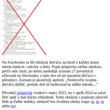
Na Facebooku sa šíri obrázok dieťaťa, na ktoré z každej strany
mieria injekcie, vakcíny a lieky. Popis príspevku začína otázkou,
prečo sme chorí, po ktorej nasleduje zoznam 27 povinných
očkovaní na Slovensku, z toho dve už pri narodení dieťaťa v
pôrodnici. Zoznam je ukončený apelom: „Nedovoľte svojmu
dieťaťu ublížiť, pretože deti sú budúcnosťou nášho národa....”
Pôvodný
príspevok
vznikol v marci 2023, no v apríli 2024 sa začal
šíriť opäť a mal tisícky zhliadnutí. Tento obrázok s popisom zároveň
šírili aj ďalšie stránky, niektoré bez úvodnej otázky (napr.
tu
,
tu
,
tu
alebo
tu
).