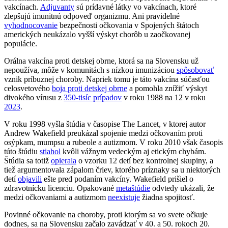
vakcínach.
Adjuvanty
sú prídavné látky vo vakcínach, ktoré
zlepšujú imunitnú odpoveď organizmu. Ani pravidelné
vyhodnocovanie
bezpečnosti očkovania v Spojených štátoch
amerických neukázalo vyšší výskyt chorôb u zaočkovanej
populácie.
Orálna vakcína proti detskej obrne, ktorá sa na Slovensku už
nepoužíva, môže v komunitách s nízkou imunizáciou
spôsobovať
vznik príbuznej choroby. Napriek tomu je táto vakcína súčasťou
celosvetového
boja proti detskej obrne
a pomohla znížiť výskyt
divokého vírusu z
350-tisíc prípadov
v roku 1988 na 12 v roku
2023
.
V roku 1998 vyšla štúdia v časopise The Lancet, v ktorej autor
Andrew Wakefield preukázal spojenie medzi očkovaním proti
osýpkam, mumpsu a rubeole a autizmom. V roku 2010 však časopis
túto štúdiu
stiahol
kvôli vážnym vedeckým aj etickým chybám.
Štúdia sa totiž
opierala
o vzorku 12 detí bez kontrolnej skupiny, a
tiež argumentovala zápalom čriev, ktorého príznaky sa u niektorých
detí
objavili
ešte pred podaním vakcíny. Wakefield prišiel o
zdravotnícku licenciu. Opakované
metaštúdie
odvtedy ukázali, že
medzi očkovaniami a autizmom
neexistuje
žiadna spojitosť.
Povinné očkovanie na choroby, proti ktorým sa vo svete očkuje
dodnes, sa na Slovensku začalo zavádzať v 40. a 50. rokoch 20.