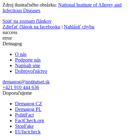
Zdroj ilustračného obrázku:
National Institute of Allergy and
Infectious Diseases
Späť na zoznam článkov
Zdieľať článok na facebooku
|
Nahlásiť chybu
success
error
Demagog
O nás
Podporte nás
Napísali sme
Dobrovoľníctvo
demagog@institutsgi.sk
+421 910 444 636
Doporučujeme
Demagog CZ
Demagog PL
PolitiFact
FactCheck.org
StopFake
EUfactcheck