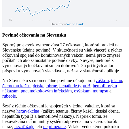
Povinné očkovania na Slovensku
Sporný príspevok vymenováva 27 očkovaní, ktoré sú pre deti na
Slovensku údajne povinné. V skutočnosti sú však viaceré z týchto
očkovaní spojené do kombinovaných vakcín, nemá preto zmysel
počítať ich ako samostatne podané dávky. Navyše, niektoré z
vymenovaných očkovaní sú len dobrovoľné a pri iných autori
príspevku vymenovajú viac dávok, než sa v skutočnosti aplikuje.
Na Slovensku sa momentálne povinne očkuje proti
záškrtu
,
tetanu
,
čiernemu kašľu
,
detskej obrne
,
hepatitíde typu B
,
hemofilovým
nákazám
,
pneumokokovým infekciám
,
osýpkam
,
mumpsu
a
rubeole
.
Šesť z týchto očkovaní je spojených v jednej vakcíne, ktorá sa
nazýva
hexavakcína
(záškrt, tetanus, čierny kašeľ, detská obrna,
hepatitída typu B a hemofilové nákazy). Napriek tomu, že
hexavakcína učí imunitný systém odpovedať na viacero chorôb
naraz,
nezaťažuje
telo
neprimerane
. Vďaka vedeckému pokroku