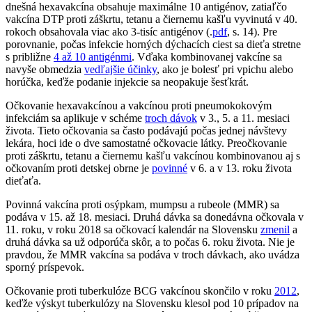
dnešná hexavakcína obsahuje maximálne 10 antigénov, zatiaľčo
vakcína DTP proti záškrtu, tetanu a čiernemu kašľu vyvinutá v 40.
rokoch obsahovala viac ako 3-tisíc antigénov (.
pdf
, s. 14). Pre
porovnanie, počas infekcie horných dýchacích ciest sa dieťa stretne
s približne
4 až 10 antigénmi
. Vďaka kombinovanej vakcíne sa
navyše obmedzia
vedľajšie účinky
, ako je bolesť pri vpichu alebo
horúčka, keďže podanie injekcie sa neopakuje šesťkrát.
Očkovanie hexavakcínou a vakcínou proti pneumokokovým
infekciám sa aplikuje v schéme
troch dávok
v 3., 5. a 11. mesiaci
života. Tieto očkovania sa často podávajú počas jednej návštevy
lekára, hoci ide o dve samostatné očkovacie látky. Preočkovanie
proti záškrtu, tetanu a čiernemu kašľu vakcínou kombinovanou aj s
očkovaním proti detskej obrne je
povinné
v 6. a v 13. roku života
dieťaťa.
Povinná vakcína proti osýpkam, mumpsu a rubeole (MMR) sa
podáva v 15. až 18. mesiaci. Druhá dávka sa donedávna očkovala v
11. roku, v roku 2018 sa očkovací kalendár na Slovensku
zmenil
a
druhá dávka sa už odporúča skôr, a to počas 6. roku života. Nie je
pravdou, že MMR vakcína sa podáva v troch dávkach, ako uvádza
sporný príspevok.
Očkovanie proti tuberkulóze BCG vakcínou skončilo v roku
2012
,
keďže výskyt tuberkulózy na Slovensku klesol pod 10 prípadov na