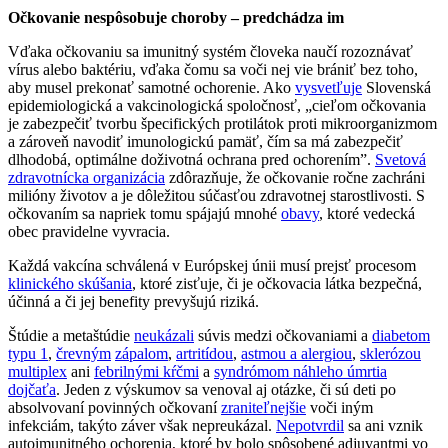
Očkovanie nespôsobuje choroby – predchádza im
Vďaka očkovaniu sa imunitný systém človeka naučí rozoznávať
vírus alebo baktériu, vďaka čomu sa voči nej vie brániť bez toho,
aby musel prekonať samotné ochorenie. Ako
vysvetľuje
Slovenská
epidemiologická a vakcinologická spoločnosť, „cieľom očkovania
je zabezpečiť tvorbu špecifických protilátok proti mikroorganizmom
a zároveň navodiť imunologickú pamäť, čím sa má zabezpečiť
dlhodobá, optimálne doživotná ochrana pred ochorením”.
Svetová
zdravotnícka organizácia
zdôrazňuje, že očkovanie ročne zachráni
milióny životov a je dôležitou súčasťou zdravotnej starostlivosti. S
očkovaním sa napriek tomu spájajú mnohé
obavy
, ktoré vedecká
obec pravidelne vyvracia.
Každá vakcína schválená v Európskej únii musí prejsť procesom
klinického skúšania
, ktoré zisťuje, či je očkovacia látka bezpečná,
účinná a či jej benefity prevyšujú riziká.
Štúdie a metaštúdie
neukázali
súvis medzi očkovaniami a
diabetom
typu 1
,
črevným
zápalom
,
artritídou
,
astmou a alergiou
,
sklerózou
multiplex
ani
febrilnými kŕčmi
a
syndrómom náhleho úmrtia
dojčaťa
. Jeden z výskumov sa venoval aj otázke, či sú deti po
absolvovaní povinných očkovaní
zraniteľnejšie
voči iným
infekciám, takýto záver však nepreukázal.
Nepotvrdil
sa ani vznik
autoimunitného ochorenia, ktoré by bolo spôsobené adjuvantmi vo