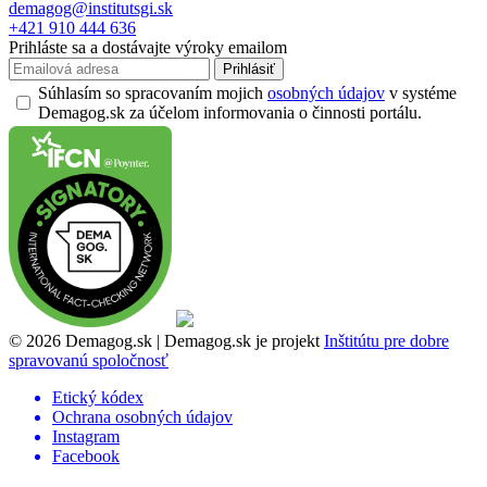
demagog@institutsgi.sk
+421 910 444 636
Prihláste sa a dostávajte výroky emailom
Prihlásiť
Súhlasím so spracovaním mojich
osobných údajov
v systéme
Demagog.sk za účelom informovania o činnosti portálu.
© 2026 Demagog.sk | Demagog.sk je projekt
Inštitútu pre dobre
spravovanú spoločnosť
Etický kódex
Ochrana osobných údajov
Instagram
Facebook