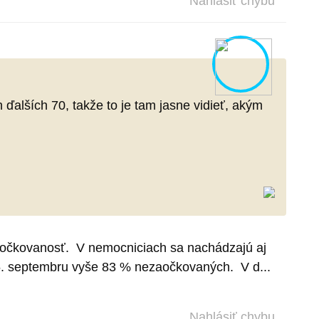
Nahlásiť chybu
ďalších 70, takže to je tam jasne vidieť, akým
 zaočkovanosť. V nemocniciach sa nachádzajú aj
25. septembru vyše 83 % nezaočkovaných. V d...
Nahlásiť chybu