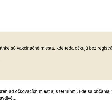
ánke sú vakcinačné miesta, kde teda očkujú bez registr
1
rehľad očkovacích miest aj s termínmi, kde sa občania 
vdivé....