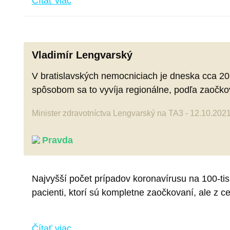
Čítať viac
Vladimír Lengvarský
V bratislavských nemocniciach je dneska cca 20 
spôsobom sa to vyvíja regionálne, podľa zaočko
Minister zdravotníctva Lengvarský na TA3 - 12.10.202
Pravda
Najvyšší počet prípadov koronavírusu na 100-tis
pacienti, ktorí sú kompletne zaočkovaní, ale z
Čítať viac