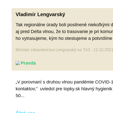
Vladimír Lengvarský
Tak regionálne úrady boli posilnené niekoľkými d
aj pred Delta vlnou, že to trasovanie je pri kom
ho vytrasujeme, kým ho otestujeme a potvrdíme a
Minister zdravotníctva Lengvarský na TA3 - 12.10.202
Pravda
„V porovnaní s druhou vlnou pandémie COVID-1
kontaktov,” uviedol pre topky.sk hlavný hygienik
50...