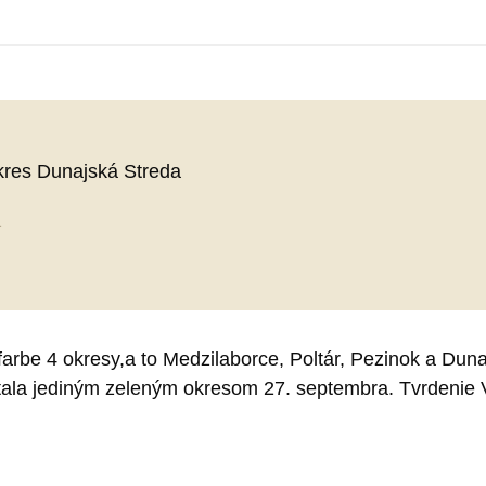
okres Dunajská Streda
1
 farbe 4 okresy,a to Medzilaborce, Poltár, Pezinok a Du
tala jediným zeleným okresom 27. septembra. Tvrdenie