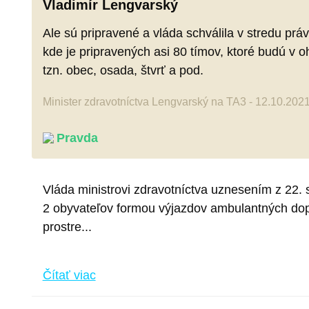
Vladimír Lengvarský
Ale sú pripravené a vláda schválila v stredu pr
kde je pripravených asi 80 tímov, ktoré budú v oh
tzn. obec, osada, štvrť a pod.
Minister zdravotníctva Lengvarský na TA3 - 12.10.202
Pravda
Vláda ministrovi zdravotníctva uznesením z 22.
2 obyvateľov formou výjazdov ambulantných dopr
prostre...
Čítať viac