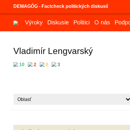
DEMAGÓG - Factcheck politických diskusií
Výroky
Diskusie
Politici
O nás
Podpo
Vladimír Lengvarský
10
2
0
3
Oblasť