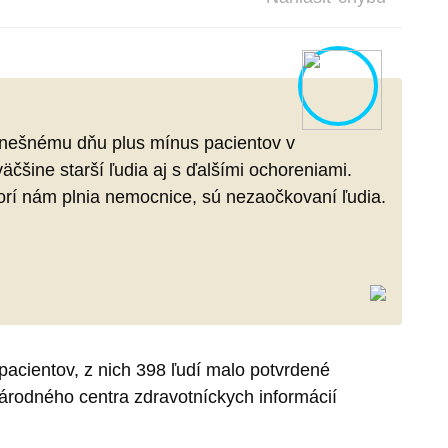
k dnešnému dňu plus mínus pacientov v
čšine starší ľudia aj s ďalšími ochoreniami.
torí nám plnia nemocnice, sú nezaočkovaní ľudia.
pacientov, z nich 398 ľudí malo potvrdené
Národného centra zdravotníckych informácií