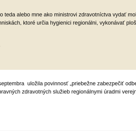
ávo teda alebo mne ako ministrovi zdravotníctva vydať mo
niskách, ktoré určia hygienici regionálni, vykonávať ploš
1
 septembra uložila povinnosť „priebežne zabezpečiť odb
avných zdravotných služieb regionálnymi úradmi verejn