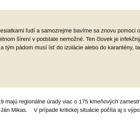
esiatkami ľudí a samozrejme bavíme sa znovu pomoci ozbr
unitnom šírení v podstate nemožné. Ten človek je infekč
 tým pádom musí ísť do izolácie alebo do karantény, tak
1
9 majú regionálne úrady viac o 175 kmeňových zamest
 Ján Mikas. V prípade kritickej situácie počíta aj s výp