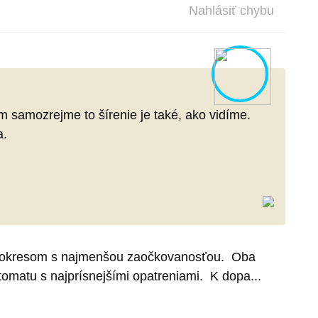
Nahlásiť chybu
 samozrejme to šírenie je také, ako vidíme.
a.
te k okresom s najmenšou zaočkovanosťou. Oba
utomatu s najprísnejšími opatreniami. K dopa...