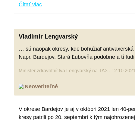
Čítať viac
Vladimír Lengvarský
… sú naopak okresy, kde bohužiaľ antivaxerská 
Napr. Bardejov, Stará Ľubovňa podobne a tí ľud
Minister zdravotníctva Lengvarský na TA3 - 12.10.202
Neoveriteľné
V okrese Bardejov je aj v októbri 2021 len 40-
kresy patrili po 20. septembri k tým najohrozene