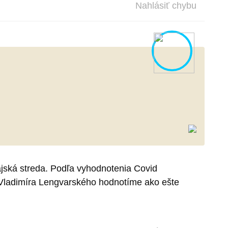
Nahlásiť chybu
najská streda. Podľa vyhodnotenia Covid
 Vladimíra Lengvarského hodnotíme ako ešte