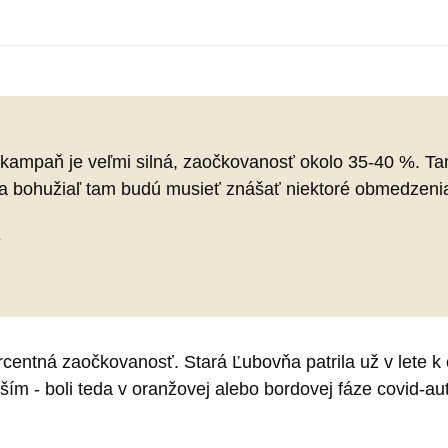
kampaň je veľmi silná, zaočkovanosť okolo 35-40 %. Tam
ia bohužiaľ tam budú musieť znášať niektoré obmedzeni
1
percentná zaočkovanosť. Stará Ľubovňa patrila už v le
jším - boli teda v oranžovej alebo bordovej fáze covid-a