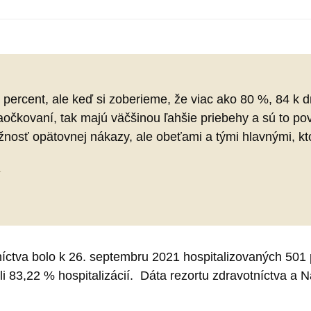
0 percent, ale keď si zoberieme, že viac ako 80 %, 84 
očkovaní, tak majú väčšinou ľahšie priebehy a sú to povä
možnosť opätovnej nákazy, ale obeťami a tými hlavnými, k
1
íctva bolo k 26. septembru 2021 hospitalizovaných 501 
li 83,22 % hospitalizácií. Dáta rezortu zdravotníctva a 