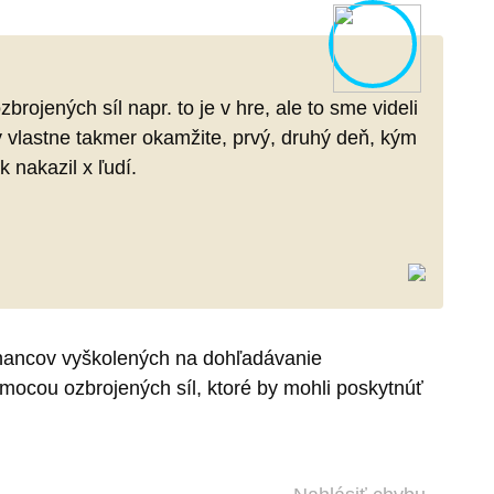
ojených síl napr. to je v hre, ale to sme videli
ný vlastne takmer okamžite, prvý, druhý deň, kým
 nakazil x ľudí.
nancov vyškolených na dohľadávanie
omocou ozbrojených síl, ktoré by mohli poskytnúť