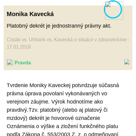
Monika Kavecká
Platobný dekrét je jednostranný právny akt.
Cislák vs. Uhliarik vs. Kavecká o situácii v zdravotníctve -
17.01.2016
Pravda
Tvrdenie Moniky Kaveckej potvrdzuje súčasná
právna úprava povolaní vykonávaných vo
verejnom záujme. Výrok hodnotíme ako
pravdivý.Tzv. platobný (alebo aj platový či
mzdový) dekrét je hovorové označenie
Oznámenia o výške a zložení funkčného platu
podľa Zákona č. 553/2003 Z. z. o odmeňovaní