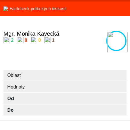
Factcheck politických diskusií
Mgr. Monika Kavecká
2
0
0
1
Oblasť
Hodnoty