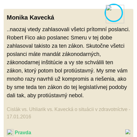
Monika Kavecká
..naozaj vtedy zahlasovali všetci prítomní poslanci.
Robert Fico ako poslanec Smeru v tej dobe
zahlasoval takisto za ten zákon. Skutočne všetci
poslanci máte mandát zákonodarných,
zákonodarnej inštitúcie a vy ste schválili ten
zákon, ktorý potom bol protiústavný. My sme vám
mnoho razy navrhli už kompromis a riešenia, ako
by sme teda ten zákon do tej legislatívnej podoby
dali tak, aby protiústavný nebol.
Cislák vs. Uhliarik vs. Kavecká o situácii v zdravotníctve -
17.01.2016
Pravda