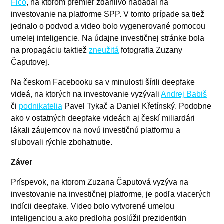
Fico
, na ktorom premiér zdanlivo nabádal na
investovanie na platforme SPP. V tomto prípade sa tiež
jednalo o podvod a video bolo vygenerované pomocou
umelej inteligencie. Na údajne investičnej stránke bola
na propagáciu taktiež
zneužitá
fotografia Zuzany
Čaputovej.
Na českom Facebooku sa v minulosti šírili deepfake
videá, na ktorých na investovanie vyzývali
Andrej Babiš
či
podnikatelia
Pavel Tykač a Daniel Křetínský. Podobne
ako v ostatných deepfake videách aj českí miliardári
lákali záujemcov na novú investičnú platformu a
sľubovali rýchle zbohatnutie.
Záver
Príspevok, na ktorom Zuzana Čaputová vyzýva na
investovanie na investičnej platforme, je podľa viacerých
indícii deepfake. Video bolo vytvorené umelou
inteligenciou a ako predloha poslúžil prezidentkin