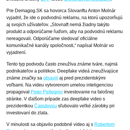
Pre Demagog.SK sa hovorca Slovanftu Anton Molnár
vyjadril, že ide o podvodnú reklamu, na ktorú upozorňujú
aj svojich užívateľov. „Slovnaft nemá žiadny takýto
produkt a odporúčame ľuďom, aby na podvodnú reklamu
nereagovali. Odporúčame sledovať oficiálne
komunikačné kanály spoločnosti,“ napísal Molnár vo
vyjadrení.
Tento typ podvodu často zneužíva známe tváre, najmä
podnikateľov a politikov. Deepfake videá zneužívajúce
známe značky sa
objavili
aj pred prezidentskými
voľbami. Na videu vytvorenom umelou inteligenciou
propagoval
Peter Pellegrini
investovanie na falošnej
stránke. V ďalšom prípade zas deepfake video s
prezidentkou
Čaputovou
sľubovalo veľké zárobky pri
investovaní do zlata.
V minulosti sa objavilo podobné video aj s
Robertom