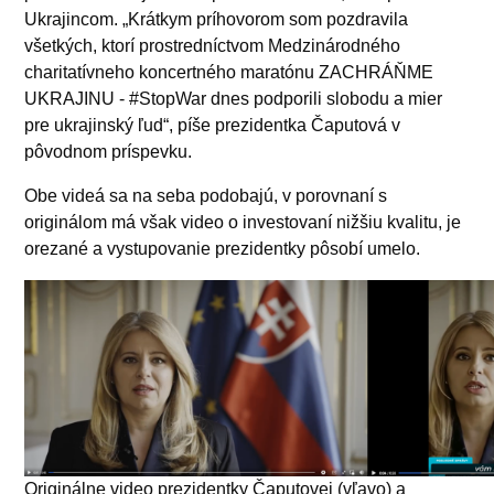
Ukrajincom. „Krátkym príhovorom som pozdravila
všetkých, ktorí prostredníctvom Medzinárodného
charitatívneho koncertného maratónu ZACHRÁŇME
UKRAJINU - #StopWar dnes podporili slobodu a mier
pre ukrajinský ľud“, píše prezidentka Čaputová v
pôvodnom príspevku.
Obe videá sa na seba podobajú, v porovnaní s
originálom má však video o investovaní nižšiu kvalitu, je
orezané a vystupovanie prezidentky pôsobí umelo.
Originálne video prezidentky Čaputovej (vľavo) a