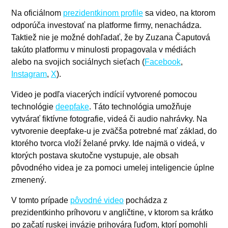
Na oficiálnom
prezidentkinom profile
sa video, na ktorom
odporúča investovať na platforme firmy, nenachádza.
Taktiež nie je možné dohľadať, že by Zuzana Čaputová
takúto platformu v minulosti propagovala v médiách
alebo na svojich sociálnych sieťach (
Facebook
,
Instagram
,
X
).
Video je podľa viacerých indícií vytvorené pomocou
technológie
deepfake
. Táto technológia umožňuje
vytvárať fiktívne fotografie, videá či audio nahrávky. Na
vytvorenie deepfake-u je zväčša potrebné mať základ, do
ktorého tvorca vloží želané prvky. Ide najmä o videá, v
ktorých postava skutočne vystupuje, ale obsah
pôvodného videa je za pomoci umelej inteligencie úplne
zmenený.
V tomto prípade
pôvodné video
pochádza z
prezidentkinho príhovoru v angličtine, v ktorom sa krátko
po začatí ruskej invázie prihovára ľuďom, ktorí pomohli