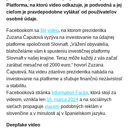
Platforma, na ktorú video odkazuje, je podvodná a jej
cieľom je pravdepodobne vylákať od používateľov
osobné údaje.
Facebookom sa
šíri
video
, na ktorom prezidentka
Zuzana Čaputová vyzýva na investovanie na údajnej
platforme spoločnosti Slovnaft. „Vážení obyvatelia,
blahoželáme vám k spusteniu investičnej platformy
Slovnaft v našej krajine. Teraz môže každý z vás začať
zarábať mesačne od 2000 euro,“ hovorí Zuzana
Čaputová. Na videu zdanlivo prezidentka nabáda na
investovanie na platforme a sľubuje finančnú nezávislosť
a stabilitu.
Facebooková stránka
Information Factor
, ktorá stojí za
videom, vznikla len
16. marca 2024
a na sociálnych
sieťach propaguje
viacero
podobných reklám v
slovenčine a v minulosti aj v španielskom jazyku.
Deepfake video