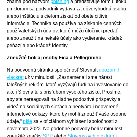
známa pod názvom
phishing
a predstavuje formu útoku,
pri ktorom sa podvodník vydáva za dôveryhodnú osobu
alebo inštitúciu s cieľom získať od obete citlivé
informácie. Technika sa používa na získanie cenných
používateľských údajov, ktoré môžu útočníci predať
alebo zneužiť na nekalé účely ako vydieranie, krádež
peňazí alebo krádež identity.
Zneužité boli aj osoby Fica a Pellegriniho
Na podvodnú stránku spoločnosť Slovnaft
upozornil
viackrát
už v minulosti. „Zaznamenali sme nárast
falošných reklám, ktoré vyzývajú ľudí na investovanie do
akcií Slovnaftu s prísľubom vysokého zisku. Prosíme,
aby ste nereagovali na žiadne podozrivé príspevky a
videá na sociálnych sieťach a neotvárali neoverené
internetové odkazy, ktoré by mohli zneužiť vaše osobné
údaje,“
píše
sa v oficiálnom vyhlásení spoločnosti z
novembra 2023. Na podobné podvody boli v minulost
zneužité značky
SPP
alebo
Slovenských elektrárni
.