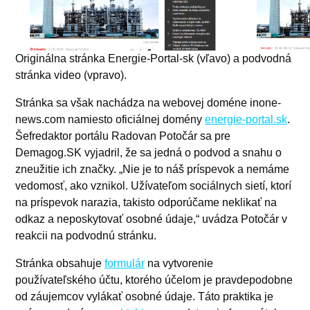
Originálna stránka Energie-Portal-sk (vľavo) a podvodná
stránka video (vpravo).
Stránka sa však nachádza na webovej doméne inone-
news.com namiesto oficiálnej domény
energie-portal.sk
.
Šefredaktor portálu Radovan Potočár sa pre
Demagog.SK vyjadril, že sa jedná o podvod a snahu o
zneužitie ich značky. „Nie je to náš príspevok a nemáme
vedomosť, ako vznikol. Užívateľom sociálnych sietí, ktorí
na príspevok narazia, takisto odporúčame neklikať na
odkaz a neposkytovať osobné údaje,“ uvádza Potočár v
reakcii na podvodnú stránku.
Stránka obsahuje
formulár
na vytvorenie
používateľského účtu, ktorého účelom je pravdepodobne
od záujemcov vylákať osobné údaje. Táto praktika je